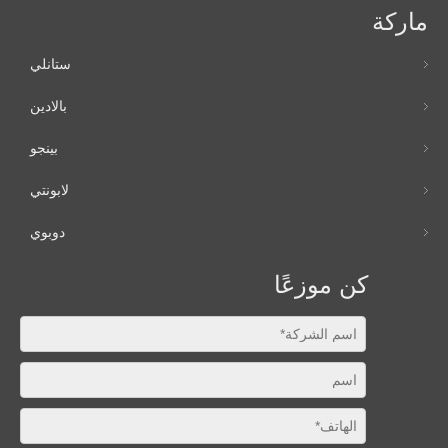
ماركة
ستانلي
بالادين
بينجو
لابونتي
دوبوي
كن موزعًا