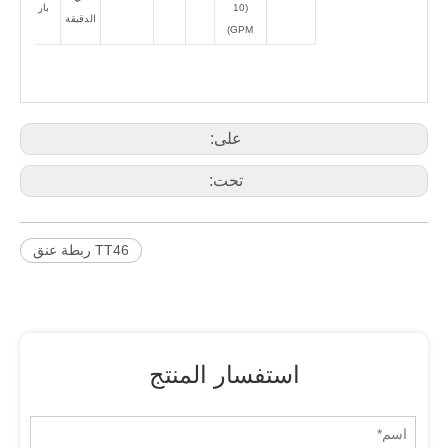
(10
بار
الدقيقة
GPM)
على:
تحت:
TT46 ربطة عنق
استفسار المنتج