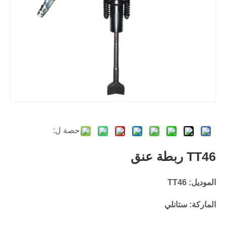
حصة ل:
TT46 ربطة عنق
الموديل: TT46
الماركة: ستانلي