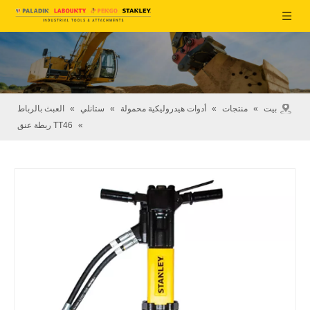
بيت
»
منتجات
»
أدوات هيدروليكية محمولة
»
ستانلي
»
العبث بالرباط
»
TT46 ربطة عنق