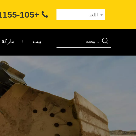
+86-400-1155-105

اللغة
بيت
ماركة