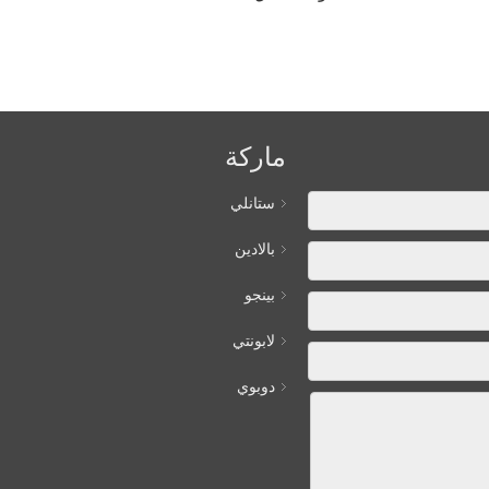
ماركة
ستانلي
بالادين
بينجو
لابونتي
دوبوي